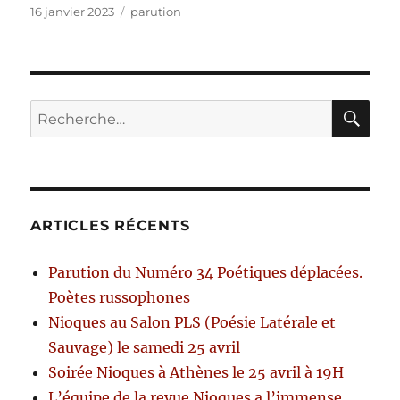
Publié
Catégories
16 janvier 2023
parution
le
RE
Recherche
pour :
ARTICLES RÉCENTS
Parution du Numéro 34 Poétiques déplacées.
Poètes russophones
Nioques au Salon PLS (Poésie Latérale et
Sauvage) le samedi 25 avril
Soirée Nioques à Athènes le 25 avril à 19H
L’équipe de la revue Nioques a l’immense