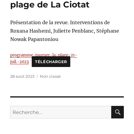
plage de La Ciotat
Présentation de la revue. Interventions de
Roxana Hashemi, Juliette Penblanc, Stéphane
Nowak Papantoniou
programme-tourner-la-plage-21-
juil.-2023
TÉLÉCHARGER
Publié
Catégories
28 août 2023
Non classé
le
RE
Recherche
pour :