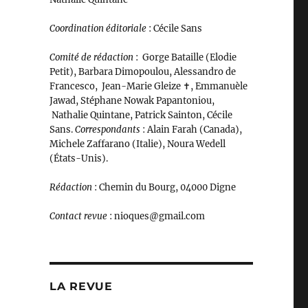
Coordination éditoriale
: Cécile Sans
Comité de rédaction
:
Gorge Bataille (Elodie
Petit), Barbara Dimopoulou, Alessandro de
Francesco, Jean-Marie Gleize ‪✝︎, Emmanuèle
Jawad, Stéphane Nowak Papantoniou,
Nathalie Quintane, Patrick Sainton, Cécile
Sans.
C
orrespondants
: Alain Farah (Canada),
Michele Zaffarano (Italie), Noura Wedell
(États-Unis).
Rédaction
: Chemin du Bourg, 04000 Digne
Contact revue
: nioques@gmail.com
LA REVUE