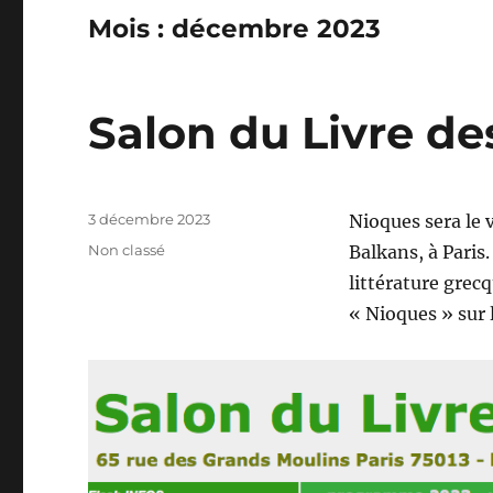
Mois :
décembre 2023
Salon du Livre de
Publié
3 décembre 2023
Nioques sera le 
le
Catégories
Non classé
Balkans, à Paris
littérature grec
« Nioques » sur 