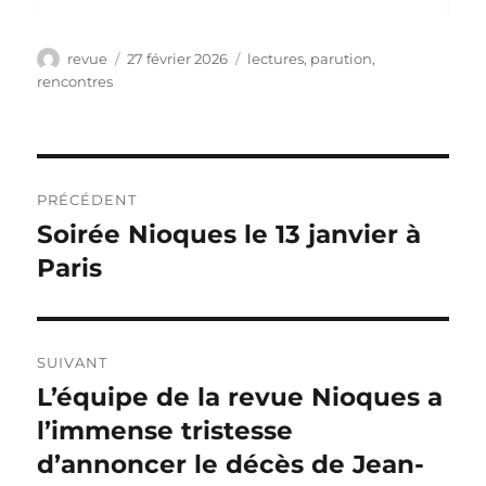
Auteur
Publié
Catégories
revue
27 février 2026
lectures
,
parution
,
le
rencontres
Navigation
PRÉCÉDENT
de
Soirée Nioques le 13 janvier à
Publication
précédente :
Paris
l’article
SUIVANT
L’équipe de la revue Nioques a
Publication
suivante :
l’immense tristesse
d’annoncer le décès de Jean-