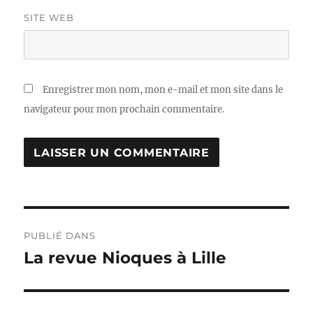
SITE WEB
Enregistrer mon nom, mon e-mail et mon site dans le
navigateur pour mon prochain commentaire.
Navigation
PUBLIÉ DANS
de
La revue Nioques à Lille
l’article