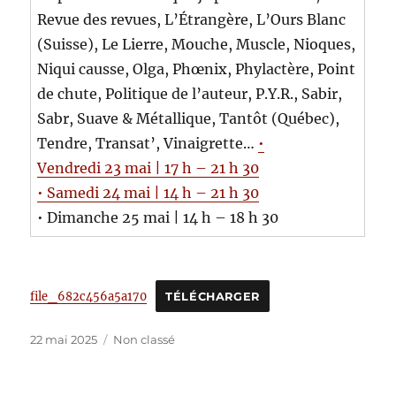
Revue des revues, L’Étrangère, L’Ours Blanc
(Suisse), Le Lierre, Mouche, Muscle, Nioques,
Niqui causse, Olga, Phœnix, Phylactère, Point
de chute, Politique de l’auteur, P.Y.R., Sabir,
Sabr, Suave & Métallique, Tantôt (Québec),
Tendre, Transat’, Vinaigrette…
•
Vendredi 23 mai | 17 h – 21 h 30
• Samedi 24 mai | 14 h – 21 h 30
• Dimanche 25 mai | 14 h – 18 h 30
file_682c456a5a170
TÉLÉCHARGER
Publié
Catégories
22 mai 2025
Non classé
le