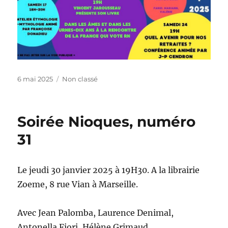
Publié
Catégories
6 mai 2025
Non classé
le
Soirée Nioques, numéro
31
Le jeudi 30 janvier 2025 à 19H30. A la librairie
Zoeme, 8 rue Vian à Marseille.
Avec Jean Palomba, Laurence Denimal,
Antonella Fiori, Hélène Grimaud.