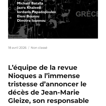
Publié
Catégories
18 avril 2026
Non classé
le
L’équipe de la revue
Nioques a l’immense
tristesse d’annoncer le
décès de Jean-Marie
Gleize, son responsable