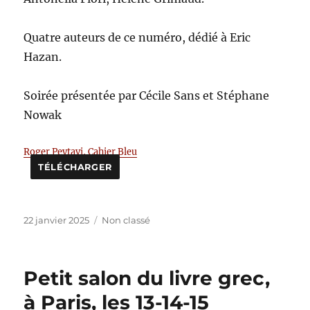
Quatre auteurs de ce numéro, dédié à Eric
Hazan.
Soirée présentée par Cécile Sans et Stéphane
Nowak
Roger Peytavi, Cahier Bleu
TÉLÉCHARGER
Publié
Catégories
22 janvier 2025
Non classé
le
Petit salon du livre grec,
à Paris, les 13-14-15