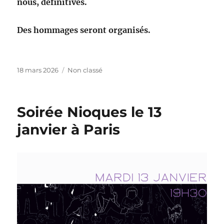
nous, définitives.
Des hommages seront organisés.
Publié
Catégories
18 mars 2026
Non classé
le
Soirée Nioques le 13
janvier à Paris