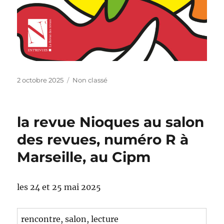
Publié
Catégories
2 octobre 2025
Non classé
le
la revue Nioques au salon
des revues, numéro R à
Marseille, au Cipm
les 24 et 25 mai 2025
rencontre, salon, lecture