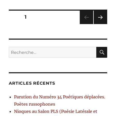
Pagination
PAGE
1
PAG
des
E
SUIV
publications
ANT
E
RE
Recherche
pour :
ARTICLES RÉCENTS
Parution du Numéro 34 Poétiques déplacées.
Poètes russophones
Nioques au Salon PLS (Poésie Latérale et