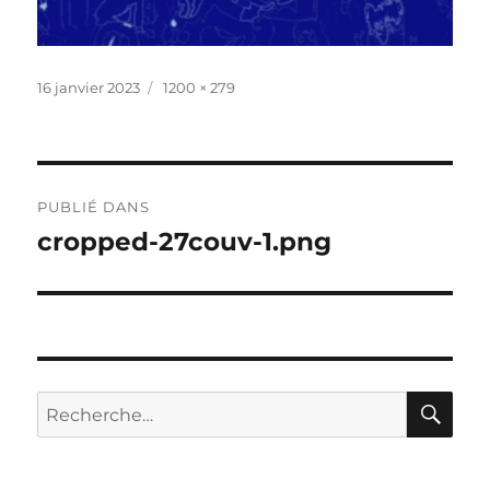
Publié
Taille
16 janvier 2023
1200 × 279
le
réelle
Navigation
PUBLIÉ DANS
de
cropped-27couv-1.png
l’article
RE
Recherche
pour :