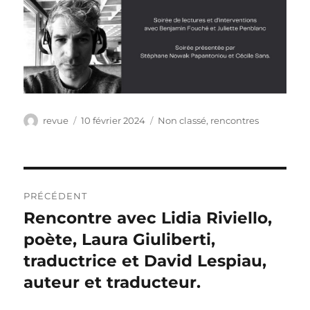
Auteur
Publié
Catégories
revue
10 février 2024
Non classé
,
rencontres
le
Navigation
PRÉCÉDENT
de
Rencontre avec Lidia Riviello,
Publication
précédente :
poète, Laura Giuliberti,
l’article
traductrice et David Lespiau,
auteur et traducteur.