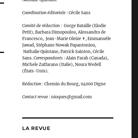
Coordination éditoriale
: Cécile Sans
Comité de rédaction
:
Gorge Bataille (Elodie
Petit), Barbara Dimopoulou, Alessandro de
Francesco, Jean-Marie Gleize ‪✝︎, Emmanuèle
Jawad, Stéphane Nowak Papantoniou,
Nathalie Quintane, Patrick Sainton, Cécile
Sans.
C
orrespondants
: Alain Farah (Canada),
Michele Zaffarano (Italie), Noura Wedell
(États-Unis).
Rédaction
: Chemin du Bourg, 04000 Digne
Contact revue
: nioques@gmail.com
LA REVUE