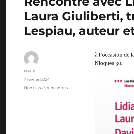
Rencontre avec Lid
Laura Giuliberti, 
Lespiau, auteur e
à l’occasion de 
Nioques 30.
Auteur
revue
Publié
7 février 2024
le
Catégories
Non classé
,
rencontres