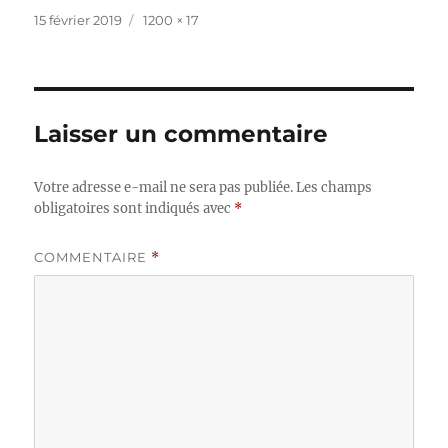
Publié
Taille
15 février 2019
1200 × 17
le
réelle
Laisser un commentaire
Votre adresse e-mail ne sera pas publiée.
Les champs
obligatoires sont indiqués avec
*
COMMENTAIRE
*