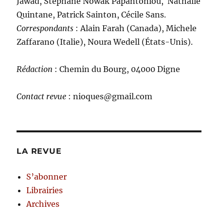
Jawad, Stéphane Nowak Papantoniou, Nathalie
Quintane, Patrick Sainton, Cécile Sans.
C
orrespondants
: Alain Farah (Canada), Michele
Zaffarano (Italie), Noura Wedell (États-Unis).
Rédaction
: Chemin du Bourg, 04000 Digne
Contact revue
: nioques@gmail.com
LA REVUE
S’abonner
Librairies
Archives