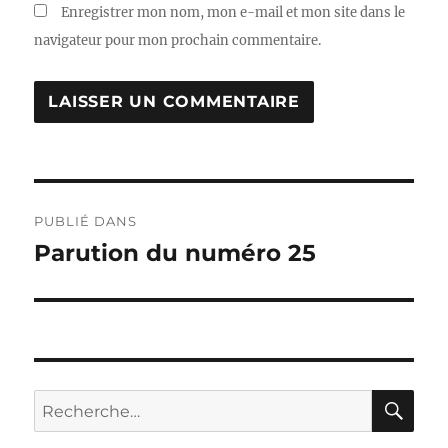
Enregistrer mon nom, mon e-mail et mon site dans le
navigateur pour mon prochain commentaire.
Navigation
PUBLIÉ DANS
de
Parution du numéro 25
l’article
RE
Recherche
pour :