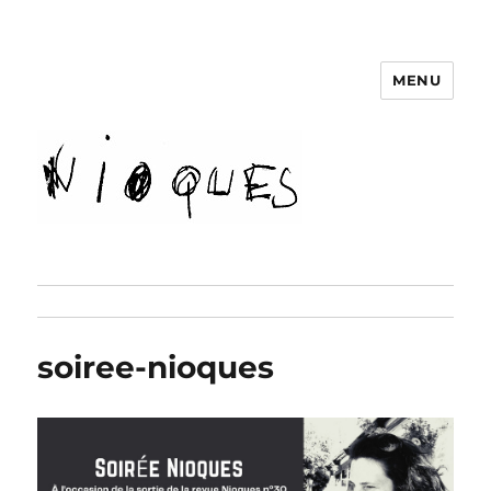
MENU
revue Nioques
soiree-nioques