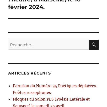
l’article
février 2024.
RE
Recherche
pour :
ARTICLES RÉCENTS
Parution du Numéro 34 Poétiques déplacées.
Poètes russophones
Nioques au Salon PLS (Poésie Latérale et
Sauvage) le samedi 25 avril