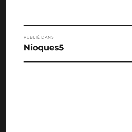
Navigation
PUBLIÉ DANS
de
Nioques5
l’article