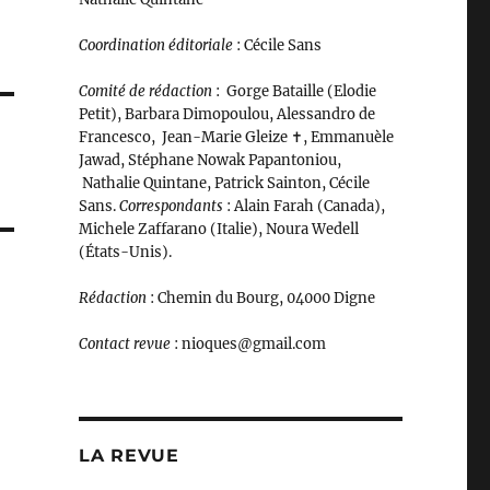
Coordination éditoriale
: Cécile Sans
Comité de rédaction
:
Gorge Bataille (Elodie
Petit), Barbara Dimopoulou, Alessandro de
Francesco, Jean-Marie Gleize ‪✝︎, Emmanuèle
Jawad, Stéphane Nowak Papantoniou,
Nathalie Quintane, Patrick Sainton, Cécile
Sans.
C
orrespondants
: Alain Farah (Canada),
Michele Zaffarano (Italie), Noura Wedell
(États-Unis).
Rédaction
: Chemin du Bourg, 04000 Digne
Contact revue
: nioques@gmail.com
LA REVUE